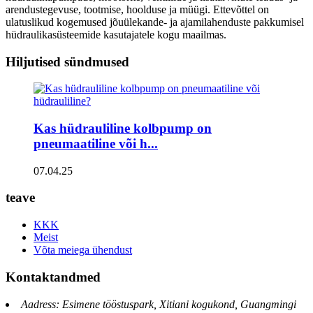
arendustegevuse, tootmise, hoolduse ja müügi. Ettevõttel on
ulatuslikud kogemused jõuülekande- ja ajamilahenduste pakkumisel
hüdraulikasüsteemide kasutajatele kogu maailmas.
Hiljutised sündmused
Kas hüdrauliline kolbpump on
pneumaatiline või h...
07.04.25
teave
KKK
Meist
Võta meiega ühendust
Kontaktandmed
Aadress: Esimene tööstuspark, Xitiani kogukond, Guangmingi