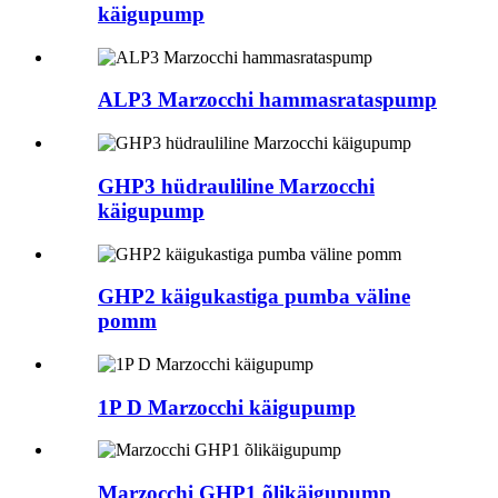
käigupump
ALP3 Marzocchi hammasrataspump
GHP3 hüdrauliline Marzocchi
käigupump
GHP2 käigukastiga pumba väline
pomm
1P D Marzocchi käigupump
Marzocchi GHP1 õlikäigupump