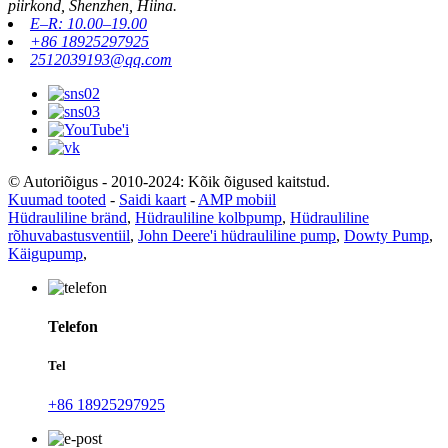
piirkond, Shenzhen, Hiina.
E–R: 10.00–19.00
+86 18925297925
2512039193@qq.com
© Autoriõigus - 2010-2024: Kõik õigused kaitstud.
Kuumad tooted
-
Saidi kaart
-
AMP mobiil
Hüdrauliline bränd
,
Hüdrauliline kolbpump
,
Hüdrauliline
rõhuvabastusventiil
,
John Deere'i hüdrauliline pump
,
Dowty Pump
,
Käigupump
,
Telefon
Tel
+86 18925297925