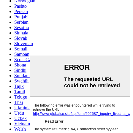
Norwegian
Pashto
Persian
Punjabi
Serbian
Sesotho
Sinhala
Slovak
Slovenian
Somali
Samoan
Scots Gaelic
Shona
Sindhi
Sundanese
Swahili
Tajik
Tamil
Telugu
Thai
Ukrainian
Urdu
Uzbek
Vietnamese
Welsh