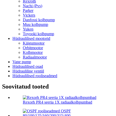
Rexroth
Nachi (Pvs)
Parker
Vickers
Danfossi kolbpump
Muu kolbpump
Yuken
Toyooki kolbpump
Hüdraulilised mootorid
Käigumootor
Orbitmootor
Kolbmootor
Radiaalmootor
Vane pump
Hüdraulilised osad
Hüdrauliline ventiil
Hüdraulilised rooliseadmed
Soovitatud tooted
Rexorh PR4 seeria 1X radiaalkolbpumbad