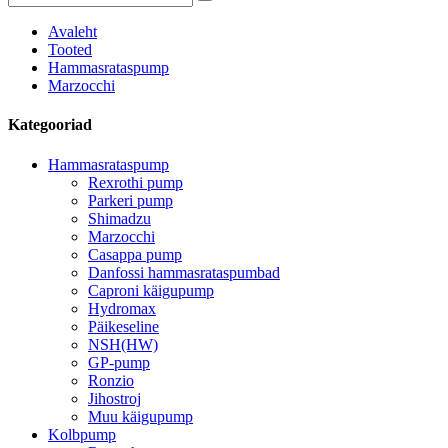
Avaleht
Tooted
Hammasrataspump
Marzocchi
Kategooriad
Hammasrataspump
Rexrothi pump
Parkeri pump
Shimadzu
Marzocchi
Casappa pump
Danfossi hammasrataspumbad
Caproni käigupump
Hydromax
Päikeseline
NSH(HW)
GP-pump
Ronzio
Jihostroj
Muu käigupump
Kolbpump