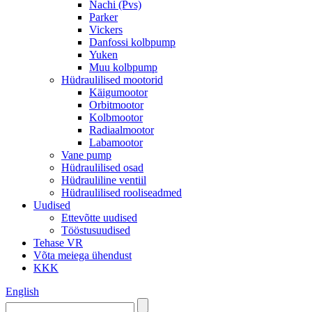
Nachi (Pvs)
Parker
Vickers
Danfossi kolbpump
Yuken
Muu kolbpump
Hüdraulilised mootorid
Käigumootor
Orbitmootor
Kolbmootor
Radiaalmootor
Labamootor
Vane pump
Hüdraulilised osad
Hüdrauliline ventiil
Hüdraulilised rooliseadmed
Uudised
Ettevõtte uudised
Tööstusuudised
Tehase VR
Võta meiega ühendust
KKK
English