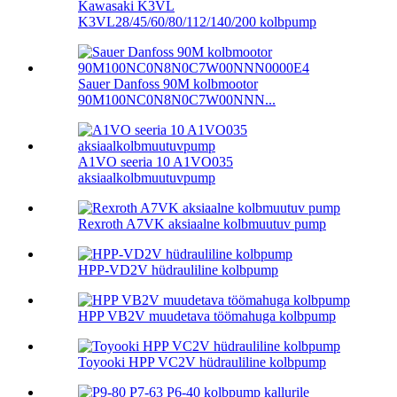
Kawasaki K3VL
K3VL28/45/60/80/112/140/200 kolbpump
Sauer Danfoss 90M kolbmootor
90M100NC0N8N0C7W00NNN...
A1VO seeria 10 A1VO035
aksiaalkolbmuutuvpump
Rexroth A7VK aksiaalne kolbmuutuv pump
HPP-VD2V hüdrauliline kolbpump
HPP VB2V muudetava töömahuga kolbpump
Toyooki HPP VC2V hüdrauliline kolbpump