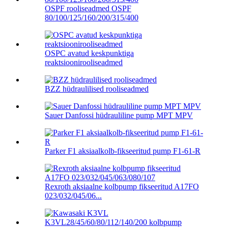
OSPF rooliseadmed OSPF
80/100/125/160/200/315/400
OSPC avatud keskpunktiga
reaktsioonirooliseadmed
BZZ hüdraulilised rooliseadmed
Sauer Danfossi hüdrauliline pump MPT MPV
Parker F1 aksiaalkolb-fikseeritud pump F1-61-R
Rexroth aksiaalne kolbpump fikseeritud A17FO
023/032/045/06...