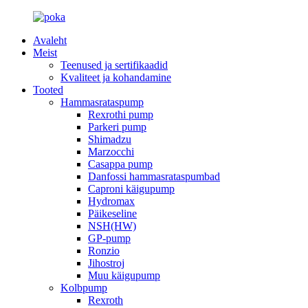
Avaleht
Meist
Teenused ja sertifikaadid
Kvaliteet ja kohandamine
Tooted
Hammasrataspump
Rexrothi pump
Parkeri pump
Shimadzu
Marzocchi
Casappa pump
Danfossi hammasrataspumbad
Caproni käigupump
Hydromax
Päikeseline
NSH(HW)
GP-pump
Ronzio
Jihostroj
Muu käigupump
Kolbpump
Rexroth