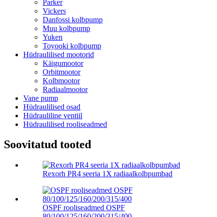
Parker
Vickers
Danfossi kolbpump
Muu kolbpump
Yuken
Toyooki kolbpump
Hüdraulilised mootorid
Käigumootor
Orbitmootor
Kolbmootor
Radiaalmootor
Vane pump
Hüdraulilised osad
Hüdrauliline ventiil
Hüdraulilised rooliseadmed
Soovitatud tooted
Rexorh PR4 seeria 1X radiaalkolbpumbad
OSPF rooliseadmed OSPF
80/100/125/160/200/315/400