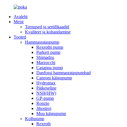
Avaleht
Meist
Teenused ja sertifikaadid
Kvaliteet ja kohandamine
Tooted
Hammasrataspump
Rexrothi pump
Parkeri pump
Shimadzu
Marzocchi
Casappa pump
Danfossi hammasrataspumbad
Caproni käigupump
Hydromax
Päikeseline
NSH(HW)
GP-pump
Ronzio
Jihostroj
Muu käigupump
Kolbpump
Rexroth