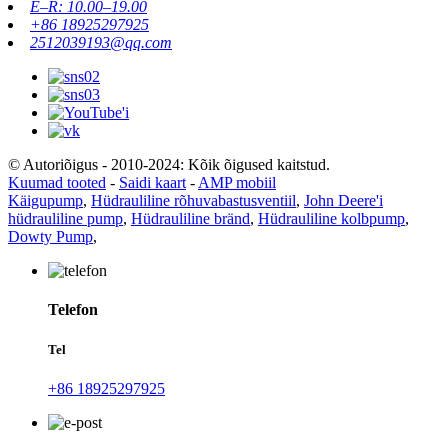
E–R: 10.00–19.00
+86 18925297925
2512039193@qq.com
© Autoriõigus - 2010-2024: Kõik õigused kaitstud.
Kuumad tooted
-
Saidi kaart
-
AMP mobiil
Käigupump
,
Hüdrauliline rõhuvabastusventiil
,
John Deere'i
hüdrauliline pump
,
Hüdrauliline bränd
,
Hüdrauliline kolbpump
,
Dowty Pump
,
Telefon
Tel
+86 18925297925