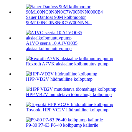
Sauer Danfoss 90M kolbmootor
90M100NC0N8N0C7W00NNN...
A1VO seeria 10 A1VO035
aksiaalkolbmuutuvpump
Rexroth A7VK aksiaalne kolbmuutuv pump
HPP-VD2V hüdrauliline kolbpump
HPP VB2V muudetava töömahuga kolbpump
Toyooki HPP VC2V hüdrauliline kolbpump
P9-80 P7-63 P6-40 kolbpump kallurile