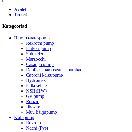
Avaleht
Tooted
Kategooriad
Hammasrataspump
Rexrothi pump
Parkeri pump
Shimadzu
Marzocchi
Casappa pump
Danfossi hammasrataspumbad
Caproni käigupump
Hydromax
Päikeseline
NSH(HW)
GP-pump
Ronzio
Jihostroj
Muu käigupump
Kolbpump
Rexroth
Nachi (Pvs)