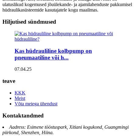
ulatuslikud kogemused jõuülekande- ja ajamilahenduste pakkumisel
hüdraulikasüsteemide kasutajatele kogu maailmas.
Hiljutised sündmused
Kas hüdrauliline kolbpump on
pneumaatiline või h...
07.04.25
teave
KKK
Meist
Võta meiega ühendust
Kontaktandmed
Aadress: Esimene tööstuspark, Xitiani kogukond, Guangmingi
piirkond, Shenzhen, Hiina.