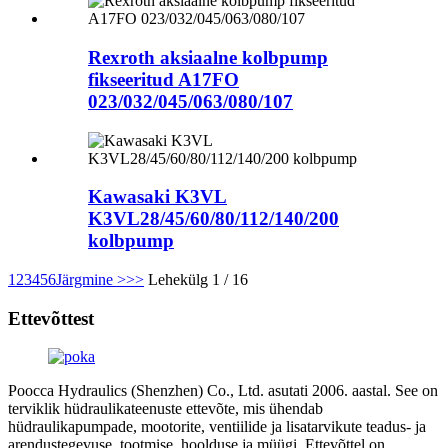
Rexroth aksiaalne kolbpump
fikseeritud A17FO
023/032/045/063/080/107
Kawasaki K3VL
K3VL28/45/60/80/112/140/200
kolbpump
1
2
3
4
5
6
Järgmine >
>>
Lehekülg 1 / 16
Ettevõttest
Poocca Hydraulics (Shenzhen) Co., Ltd. asutati 2006. aastal. See on
terviklik hüdraulikateenuste ettevõte, mis ühendab
hüdraulikapumpade, mootorite, ventiilide ja lisatarvikute teadus- ja
arendustegevuse, tootmise, hoolduse ja müügi. Ettevõttel on