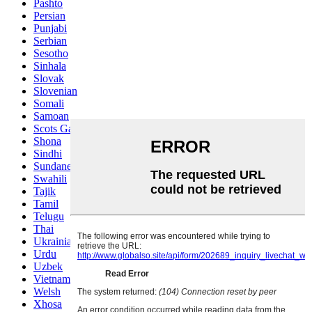
Pashto
Persian
Punjabi
Serbian
Sesotho
Sinhala
Slovak
Slovenian
Somali
Samoan
Scots Gaelic
Shona
Sindhi
Sundanese
Swahili
Tajik
Tamil
Telugu
Thai
Ukrainian
Urdu
Uzbek
Vietnamese
Welsh
Xhosa