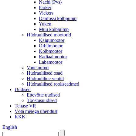
Nachi (Pvs)
Parker
Vickers
Danfossi kolbpump
Yuken
Muu kolbpump
Hüdraulilised mootorid
Käigumootor
Orbitmootor
Kolbmootor
Radiaalmootor
Labamootor
Vane pump
Hüdraulilised osad
Hüdrauliline ventiil
Hüdraulilised rooliseadmed
Uudised
Ettevõtte uudised
Tööstusuudised
Tehase VR
Võta meiega ühendust
KKK
English