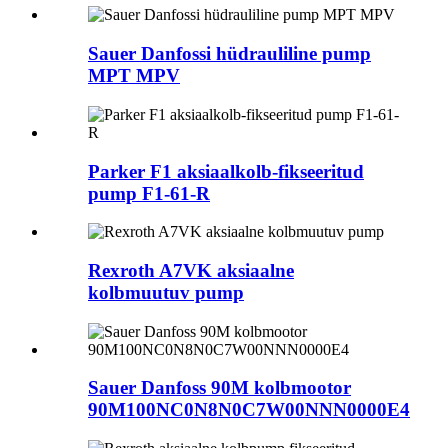
Sauer Danfossi hüdrauliline pump
MPT MPV
Parker F1 aksiaalkolb-fikseeritud
pump F1-61-R
Rexroth A7VK aksiaalne
kolbmuutuv pump
Sauer Danfoss 90M kolbmootor
90M100NC0N8N0C7W00NNN0000E4