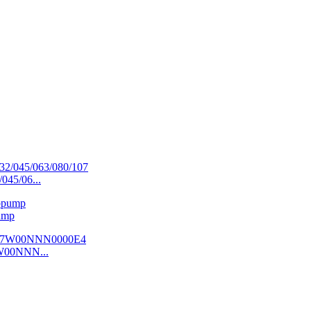
045/06...
ump
W00NNN...