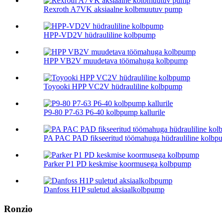
Rexroth A7VK aksiaalne kolbmuutuv pump
HPP-VD2V hüdrauliline kolbpump
HPP VB2V muudetava töömahuga kolbpump
Toyooki HPP VC2V hüdrauliline kolbpump
P9-80 P7-63 P6-40 kolbpump kallurile
PA PAC PAD fikseeritud töömahuga hüdrauliline kolbp
Parker P1 PD keskmise koormusega kolbpump
Danfoss H1P suletud aksiaalkolbpump
Ronzio