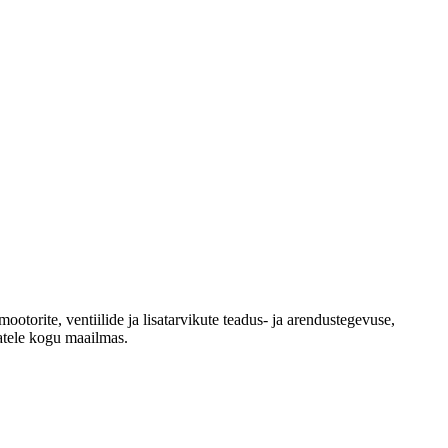
torite, ventiilide ja lisatarvikute teadus- ja arendustegevuse,
atele kogu maailmas.