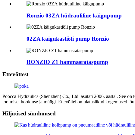
Ronzio 03ZA hüdrauliline käigupump
02ZA käigukastiõli pump Ronzio
RONZIO Z1 hammasrataspump
Ettevõttest
Poocca Hydraulics (Shenzhen) Co., Ltd. asutati 2006. aastal. See on t
tootmise, hoolduse ja müügi. Ettevõttel on ulatuslikud kogemused jõ
Hiljutised sündmused