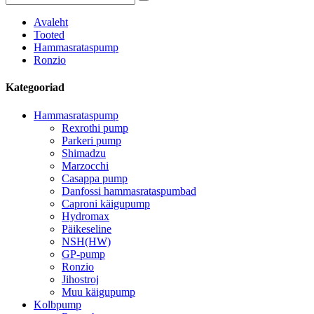
Avaleht
Tooted
Hammasrataspump
Ronzio
Kategooriad
Hammasrataspump
Rexrothi pump
Parkeri pump
Shimadzu
Marzocchi
Casappa pump
Danfossi hammasrataspumbad
Caproni käigupump
Hydromax
Päikeseline
NSH(HW)
GP-pump
Ronzio
Jihostroj
Muu käigupump
Kolbpump