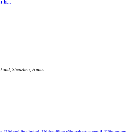
 h...
rkond, Shenzhen, Hiina.
p
,
Hüdrauliline bränd
,
Hüdrauliline rõhuvabastusventiil
,
Käigupump
,