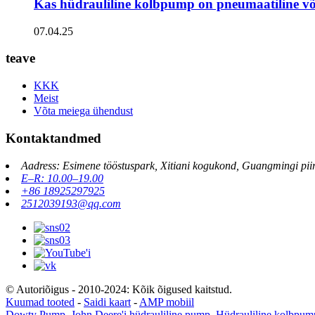
Kas hüdrauliline kolbpump on pneumaatiline või
07.04.25
teave
KKK
Meist
Võta meiega ühendust
Kontaktandmed
Aadress: Esimene tööstuspark, Xitiani kogukond, Guangmingi pii
E–R: 10.00–19.00
+86 18925297925
2512039193@qq.com
© Autoriõigus - 2010-2024: Kõik õigused kaitstud.
Kuumad tooted
-
Saidi kaart
-
AMP mobiil
Dowty Pump
,
John Deere'i hüdrauliline pump
,
Hüdrauliline kolbpum