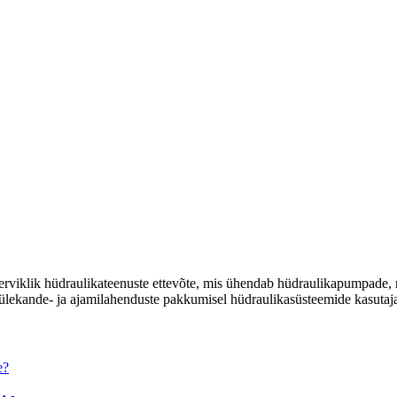
erviklik hüdraulikateenuste ettevõte, mis ühendab hüdraulikapumpade, moo
uülekande- ja ajamilahenduste pakkumisel hüdraulikasüsteemide kasutaj