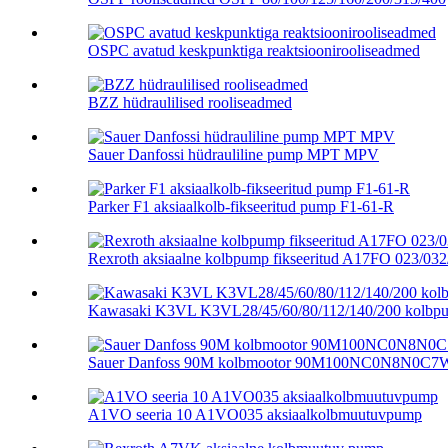
OSPC avatud keskpunktiga reaktsioonirooliseadmed
BZZ hüdraulilised rooliseadmed
Sauer Danfossi hüdrauliline pump MPT MPV
Parker F1 aksiaalkolb-fikseeritud pump F1-61-R
Rexroth aksiaalne kolbpump fikseeritud A17FO 023/032/
Kawasaki K3VL K3VL28/45/60/80/112/140/200 kolbp
Sauer Danfoss 90M kolbmootor 90M100NC0N8N0C7
A1VO seeria 10 A1VO035 aksiaalkolbmuutuvpump