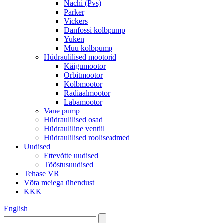
Nachi (Pvs)
Parker
Vickers
Danfossi kolbpump
Yuken
Muu kolbpump
Hüdraulilised mootorid
Käigumootor
Orbitmootor
Kolbmootor
Radiaalmootor
Labamootor
Vane pump
Hüdraulilised osad
Hüdrauliline ventiil
Hüdraulilised rooliseadmed
Uudised
Ettevõtte uudised
Tööstusuudised
Tehase VR
Võta meiega ühendust
KKK
English