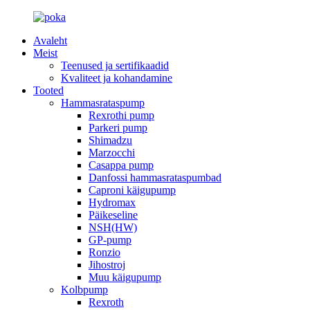
Avaleht
Meist
Teenused ja sertifikaadid
Kvaliteet ja kohandamine
Tooted
Hammasrataspump
Rexrothi pump
Parkeri pump
Shimadzu
Marzocchi
Casappa pump
Danfossi hammasrataspumbad
Caproni käigupump
Hydromax
Päikeseline
NSH(HW)
GP-pump
Ronzio
Jihostroj
Muu käigupump
Kolbpump
Rexroth