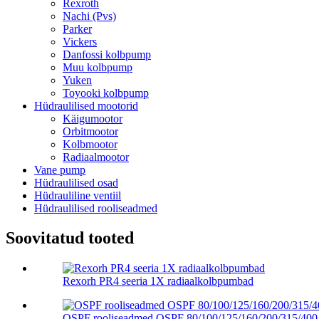
Rexroth
Nachi (Pvs)
Parker
Vickers
Danfossi kolbpump
Muu kolbpump
Yuken
Toyooki kolbpump
Hüdraulilised mootorid
Käigumootor
Orbitmootor
Kolbmootor
Radiaalmootor
Vane pump
Hüdraulilised osad
Hüdrauliline ventiil
Hüdraulilised rooliseadmed
Soovitatud tooted
Rexorh PR4 seeria 1X radiaalkolbpumbad
OSPF rooliseadmed OSPF 80/100/125/160/200/315/400