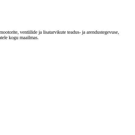
torite, ventiilide ja lisatarvikute teadus- ja arendustegevuse,
atele kogu maailmas.