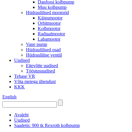
Danfossi kolbpump
Muu kolbpump
Hüdraulilised mootorid
Käigumootor
Orbitmootor
Kolbmootor
Radiaalmootor
Labamootor
Vane pump
Hüdraulilised osad
Hüdrauliline ventiil
Uudised
Ettevõtte uudised
Tööstusuudised
Tehase VR
Võta meiega ühendust
KKK
English
Avaleht
Uudised
Saadetis: 900 tk Rexroth kolbpump