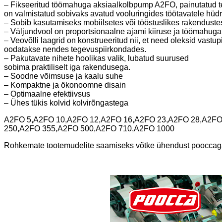
– Fikseeritud töömahuga aksiaalkolbpump A2FO, painutatud te
on valmistatud sobivaks avatud vooluringides töötavatele hüdro
– Sobib kasutamiseks mobiilsetes või tööstuslikes rakenduste
– Väljundvool on proportsionaalne ajami kiiruse ja töömahuga
– Veovõlli laagrid on konstrueeritud nii, et need oleksid vastu
oodatakse nendes tegevuspiirkondades.
– Pakutavate nihete hoolikas valik, lubatud suurused
sobima praktiliselt iga rakendusega.
– Soodne võimsuse ja kaalu suhe
– Kompaktne ja ökonoomne disain
– Optimaalne efektiivsus
– Ühes tükis kolvid kolvirõngastega
A2FO 5,A2FO 10,A2FO 12,A2FO 16,A2FO 23,A2FO 28,A2F
250,A2FO 355,A2FO 500,A2FO 710,A2FO 1000
Rohkemate tootemudelite saamiseks võtke ühendust poocca