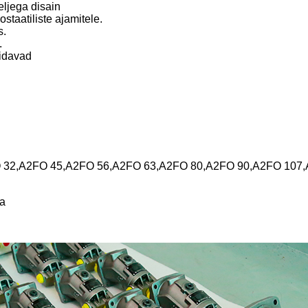
ljega disain
staatiliste ajamitele.
s.
.
pidavad
O 32,A2FO 45,A2FO 56,A2FO 63,A2FO 80,A2FO 90,A2FO 10
ga