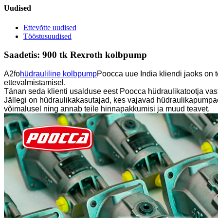
Uudised
Ettevõtte uudised
Tööstusuudised
Saadetis: 900 tk Rexroth kolbpump
A2fo
hüdrauliline kolbpump
Poocca uue India kliendi jaoks on t
ettevalmistamisel.
Tänan seda klienti usalduse eest Poocca hüdraulikatootja vas
Jällegi on hüdraulikakasutajad, kes vajavad hüdraulikapumpad
võimalusel ning annab teile hinnapakkumisi ja muud teavet.