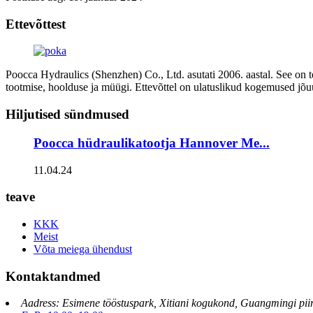
Ettevõttest
Poocca Hydraulics (Shenzhen) Co., Ltd. asutati 2006. aastal. See on t
tootmise, hoolduse ja müügi. Ettevõttel on ulatuslikud kogemused jõ
Hiljutised sündmused
Poocca hüdraulikatootja Hannover Me...
11.04.24
teave
KKK
Meist
Võta meiega ühendust
Kontaktandmed
Aadress: Esimene tööstuspark, Xitiani kogukond, Guangmingi pii