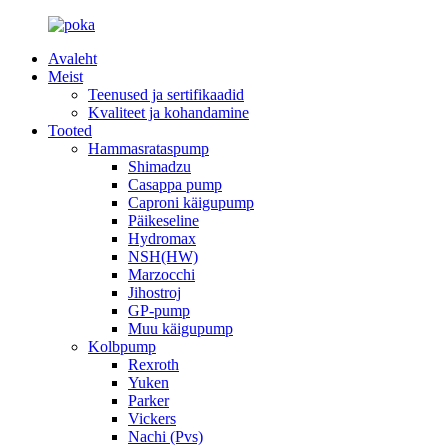
Avaleht
Meist
Teenused ja sertifikaadid
Kvaliteet ja kohandamine
Tooted
Hammasrataspump
Shimadzu
Casappa pump
Caproni käigupump
Päikeseline
Hydromax
NSH(HW)
Marzocchi
Jihostroj
GP-pump
Muu käigupump
Kolbpump
Rexroth
Yuken
Parker
Vickers
Nachi (Pvs)