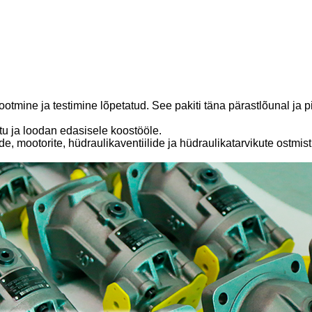
ootmine ja testimine lõpetatud. See pakiti täna pärastlõunal ja 
tu ja loodan edasisele koostööle.
e, mootorite, hüdraulikaventiilide ja hüdraulikatarvikute ostmi