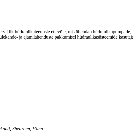
erviklik hüdraulikateenuste ettevõte, mis ühendab hüdraulikapumpade, moo
uülekande- ja ajamilahenduste pakkumisel hüdraulikasüsteemide kasutaj
rkond, Shenzhen, Hiina.